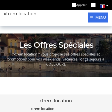
Appeler
xtrem location
MENU
Les Offres Spéciales
"xtrem location " vous propose ses offres spéciales et
promotions pour vos week-ends, vacances, longs séjours à
COLLIOURE
xtrem location
xtrem location