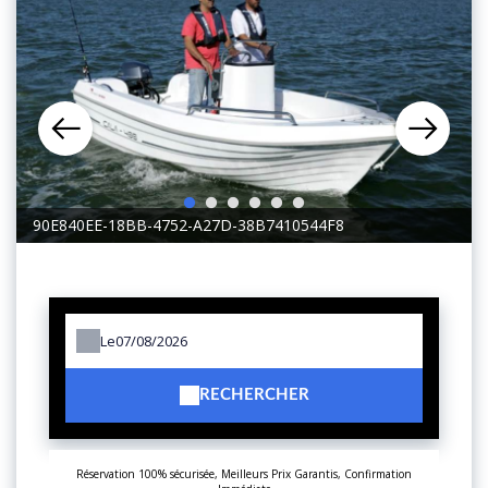
1
2
3
4
5
6
90E840EE-18BB-4752-A27D-38B7410544F8
Le
RECHERCHER
Réservation 100% sécurisée, Meilleurs Prix Garantis, Confirmation