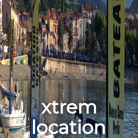
xtrem
location