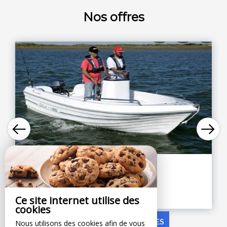
Nos offres
1 heure bateau sans...
75 minute(s)
Voir en détail
Ce site internet utilise des
cookies
VOIR TOUTES LES OFFRES
Nous utilisons des cookies afin de vous